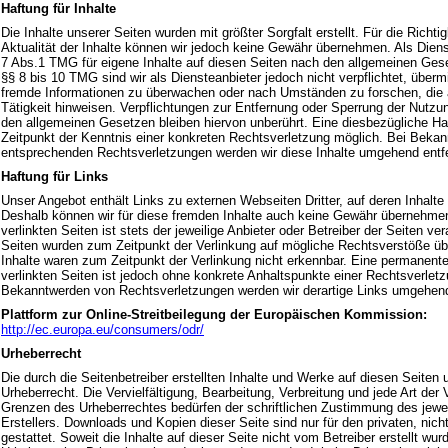
Haftung für Inhalte
Die Inhalte unserer Seiten wurden mit größter Sorgfalt erstellt. Für die Richtig
Aktualität der Inhalte können wir jedoch keine Gewähr übernehmen. Als Dien
7 Abs.1 TMG für eigene Inhalte auf diesen Seiten nach den allgemeinen Gese
§§ 8 bis 10 TMG sind wir als Diensteanbieter jedoch nicht verpflichtet, überm
fremde Informationen zu überwachen oder nach Umständen zu forschen, die a
Tätigkeit hinweisen. Verpflichtungen zur Entfernung oder Sperrung der Nutzu
den allgemeinen Gesetzen bleiben hiervon unberührt. Eine diesbezügliche Ha
Zeitpunkt der Kenntnis einer konkreten Rechtsverletzung möglich. Bei Beka
entsprechenden Rechtsverletzungen werden wir diese Inhalte umgehend entf
Haftung für Links
Unser Angebot enthält Links zu externen Webseiten Dritter, auf deren Inhalte
Deshalb können wir für diese fremden Inhalte auch keine Gewähr übernehmen.
verlinkten Seiten ist stets der jeweilige Anbieter oder Betreiber der Seiten ver
Seiten wurden zum Zeitpunkt der Verlinkung auf mögliche Rechtsverstöße übe
Inhalte waren zum Zeitpunkt der Verlinkung nicht erkennbar. Eine permanente 
verlinkten Seiten ist jedoch ohne konkrete Anhaltspunkte einer Rechtsverletz
Bekanntwerden von Rechtsverletzungen werden wir derartige Links umgehend
Plattform zur Online-Streitbeilegung der Europäischen Kommission:
http://ec.europa.eu/consumers/odr/
Urheberrecht
Die durch die Seitenbetreiber erstellten Inhalte und Werke auf diesen Seiten
Urheberrecht. Die Vervielfältigung, Bearbeitung, Verbreitung und jede Art der
Grenzen des Urheberrechtes bedürfen der schriftlichen Zustimmung des jewei
Erstellers. Downloads und Kopien dieser Seite sind nur für den privaten, ni
gestattet. Soweit die Inhalte auf dieser Seite nicht vom Betreiber erstellt wu